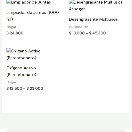
Price
range:
$ 13.000
Limpiador de Juntas (1000
through
ml)
Desengrasante Multiusos
$ 45.300
Hogar
Automotriz
$
24.900
$
13.000
–
$
45.300
Price
range:
$ 13.500
through
Oxígeno Activo
$ 23.000
(Percarbonato)
Hogar
$
13.500
–
$
23.000