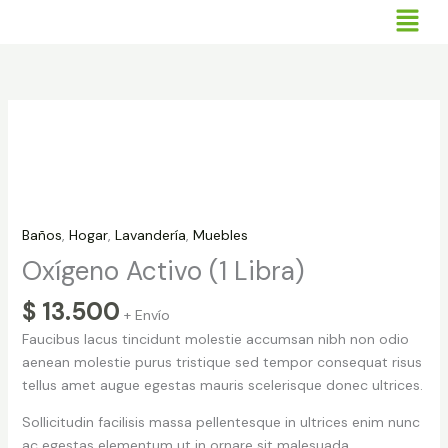
Ir
al
contenido
Oxígeno
Activo
(1
Libra)
cantidad
Baños
,
Hogar
,
Lavandería
,
Muebles
Oxígeno Activo (1 Libra)
$
13.500
+ Envío
Faucibus lacus tincidunt molestie accumsan nibh non odio
aenean molestie purus tristique sed tempor consequat risus
tellus amet augue egestas mauris scelerisque donec ultrices.
Sollicitudin facilisis massa pellentesque in ultrices enim nunc
ac egestas elementum ut in ornare sit malesuada.