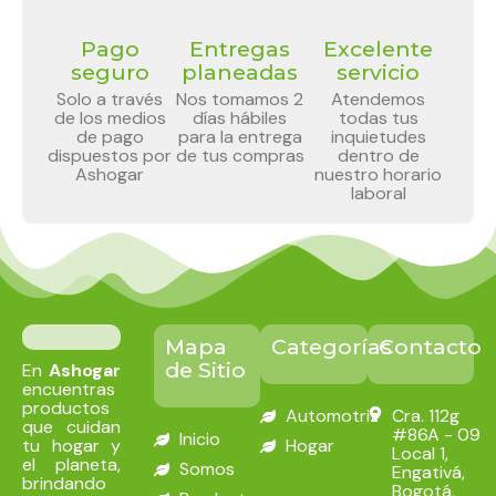
Pago
Entregas
Excelente
seguro
planeadas
servicio
Solo a través
Nos tomamos 2
Atendemos
de los medios
días hábiles
todas tus
de pago
para la entrega
inquietudes
dispuestos por
de tus compras
dentro de
Ashogar
nuestro horario
laboral
Mapa
Categorías
Contacto
de Sitio
En
Ashogar
encuentras
productos
Automotriz
Cra. 112g
que cuidan
#86A - 09
Inicio
tu hogar y
Hogar
Local 1,
el planeta,
Somos
Engativá,
brindando
Bogotá,