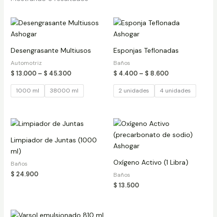
Price
Price
range:
range:
$ 13.000
$ 4.400
through
through
Desengrasante Multiusos
Esponjas Teflonadas
$ 45.300
$ 8.600
Automotriz
Baños
$
13.000
–
$
45.300
$
4.400
–
$
8.600
1000 ml
38000 ml
2 unidades
4 unidades
Limpiador de Juntas (1000
ml)
Oxígeno Activo (1 Libra)
Baños
$
24.900
Baños
$
13.500