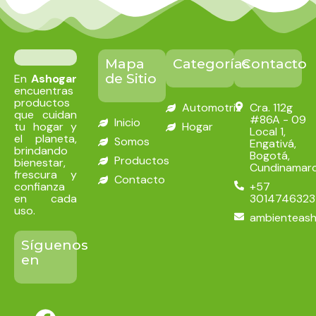
Mapa
Categorías
Contacto
de Sitio
En
Ashogar
encuentras
productos
Automotriz
Cra. 112g
que cuidan
#86A - 09
Inicio
tu hogar y
Hogar
Local 1,
el planeta,
Somos
Engativá,
brindando
Bogotá,
Productos
bienestar,
Cundinamar
frescura y
Contacto
confianza
+57
en cada
3014746323
uso.
ambienteas
Síguenos
en
F
I
T
a
n
i