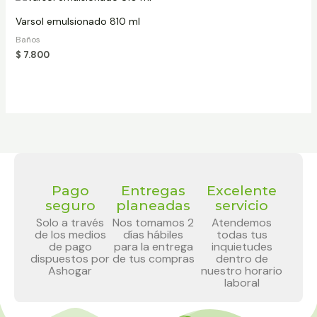
Varsol emulsionado 810 ml
Baños
$
7.800
Pago
Entregas
Excelente
seguro
planeadas
servicio
Solo a través
Nos tomamos 2
Atendemos
de los medios
días hábiles
todas tus
de pago
para la entrega
inquietudes
dispuestos por
de tus compras
dentro de
Ashogar
nuestro horario
laboral