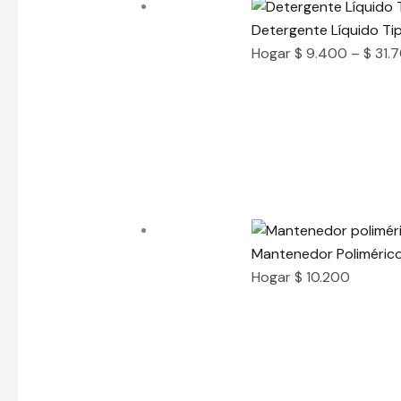
Detergente Líquido Ti
Hogar
$
9.400
–
$
31.
Mantenedor Poliméric
Hogar
$
10.200