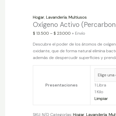
Hogar
,
Lavandería
,
Multiusos
Oxígeno Activo (Percarbon
$
13.500
–
$
23.000
+ Envío
Descubre el poder de los átomos de oxígen
oxidante, que de forma natural elimina bact
además de despercudir superficies y prend
Presentaciones
1 Libra
1 Kilo
Limpiar
SKU:
N/D
Categorías:
Hogar
,
Lavandería
,
Mul