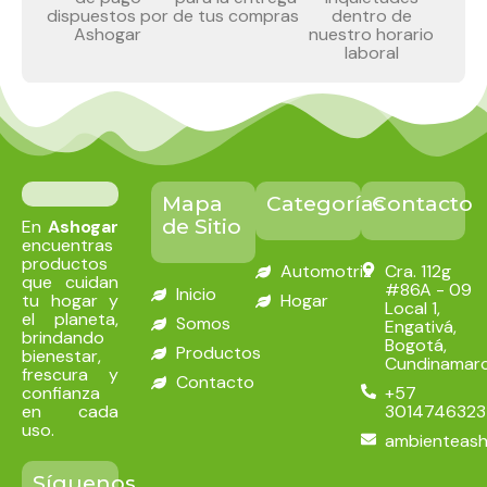
dispuestos por
de tus compras
dentro de
Ashogar
nuestro horario
laboral
Mapa
Categorías
Contacto
de Sitio
En
Ashogar
encuentras
productos
Automotriz
Cra. 112g
que cuidan
#86A - 09
Inicio
tu hogar y
Hogar
Local 1,
el planeta,
Somos
Engativá,
brindando
Bogotá,
Productos
bienestar,
Cundinamar
frescura y
Contacto
confianza
+57
en cada
3014746323
uso.
ambienteas
Síguenos