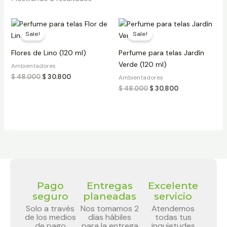
Original
Current
Original
Current
price
price
price
price
Sale!
Sale!
was:
is:
was:
is:
$ 48.000.
$ 30.800.
$ 48.000.
$ 30.800.
Flores de Lino (120 ml)
Perfume para telas Jardín
Verde (120 ml)
Ambientadores
$
48.000
$
30.800
Ambientadores
$
48.000
$
30.800
Pago
Entregas
Excelente
seguro
planeadas
servicio
Solo a través
Nos tomamos 2
Atendemos
de los medios
días hábiles
todas tus
de pago
para la entrega
inquietudes