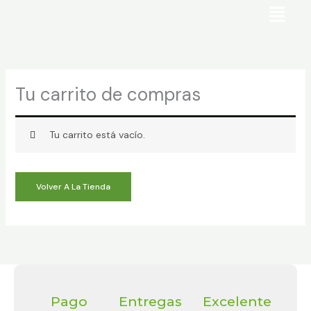
Ir
al
contenido
Tu carrito de compras
Tu carrito está vacío.
Volver A La Tienda
Pago
Entregas
Excelente