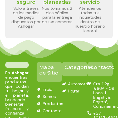
seguro
planeadas
servicio
Solo a través
Nos tomamos 2
Atendemos
de los medios
días hábiles
todas tus
de pago
para la entrega
inquietudes
dispuestos por
de tus compras
dentro de
Ashogar
nuestro horario
laboral
Mapa
Categorías
Contacto
de Sitio
En
Ashogar
encuentras
productos
Automotriz
Cra. 112g
que cuidan
#86A - 09
Inicio
tu hogar y
Hogar
Local 1,
el planeta,
Somos
Engativá,
brindando
Bogotá,
Productos
bienestar,
Cundinamar
frescura y
Contacto
confianza
+57
en cada
3014746323